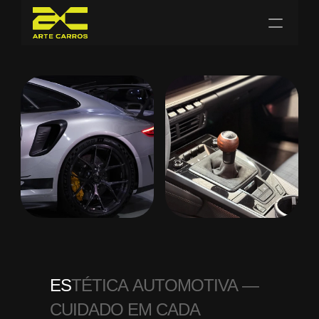
HOME
SERVIÇOS
SOBRE NÓS
E
S
T
É
T
I
C
A
A
U
T
O
M
O
T
I
V
A
—
C
U
I
D
A
D
O
E
M
C
A
D
A