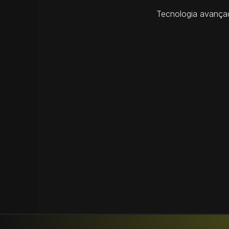
Tecnologia avançad
PROTEÇÃO TOTAL
Filme transparente de alta resistência que 
protege contra riscos leves, impactos de 
pedras, marcas do uso diário, sujeira e 
agentes químicos, preservando a pintura.