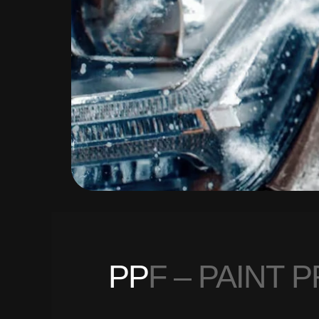
P
P
F
–
P
A
I
N
T
P