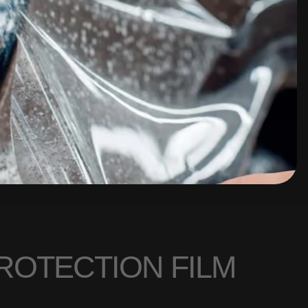
R
O
T
E
C
T
I
O
N
F
I
L
M