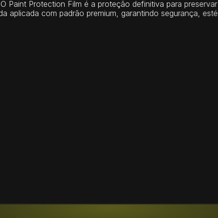
O Paint Protection Film é a proteção definitiva para preservar 
a aplicada com padrão premium, garantindo segurança, estét
AUTO-REGENERAÇÃO
Tecnologia com memória térmica que 
permite a regeneração de micro riscos 
com o calor, mantendo o acabamento 
VOLTAR
sempre uniforme e com aparência de 
novo.