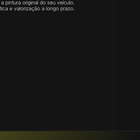
a pintura original do seu veículo.
ica e valorização a longo prazo.
ACABAMENTO PREMIUM
Instalação precisa, sem emendas aparentes 
ou alterações visuais. Preserva brilho, cor e 
originalidade do veículo, com opção de 
acabamento brilho ou fosco.